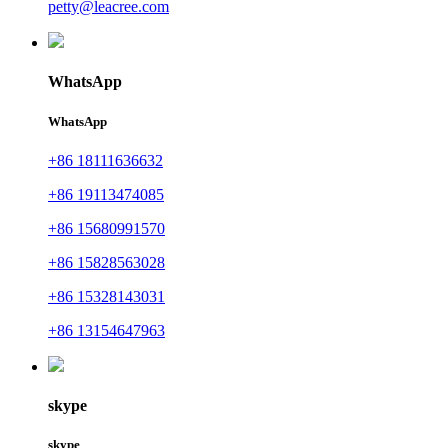
petty@leacree.com
WhatsApp
WhatsApp
+86 18111636632
+86 19113474085
+86 15680991570
+86 15828563028
+86 15328143031
+86 13154647963
skype
skype