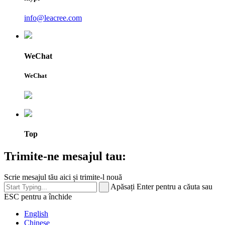
info@leacree.com
WeChat
WeChat
Top
Trimite-ne mesajul tau:
Scrie mesajul tău aici și trimite-l nouă
Apăsați Enter pentru a căuta sau
ESC pentru a închide
English
Chinese