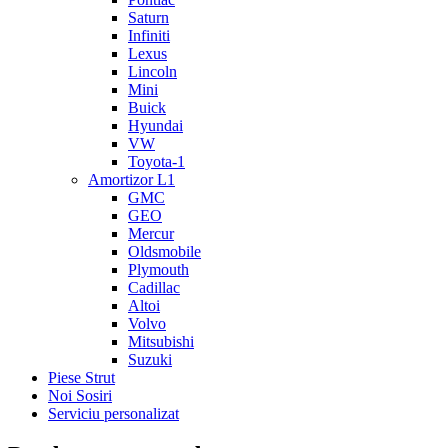
Saturn
Infiniti
Lexus
Lincoln
Mini
Buick
Hyundai
VW
Toyota-1
Amortizor L1
GMC
GEO
Mercur
Oldsmobile
Plymouth
Cadillac
Altoi
Volvo
Mitsubishi
Suzuki
Piese Strut
Noi Sosiri
Serviciu personalizat