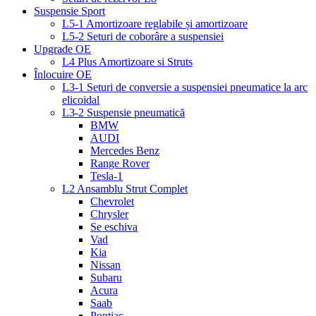
Suspensie Sport
L5-1 Amortizoare reglabile și amortizoare
L5-2 Seturi de coborâre a suspensiei
Upgrade OE
L4 Plus Amortizoare si Struts
Înlocuire OE
L3-1 Seturi de conversie a suspensiei pneumatice la arc
elicoidal
L3-2 Suspensie pneumatică
BMW
AUDI
Mercedes Benz
Range Rover
Tesla-1
L2 Ansamblu Strut Complet
Chevrolet
Chrysler
Se eschiva
Vad
Kia
Nissan
Subaru
Acura
Saab
Pontiac