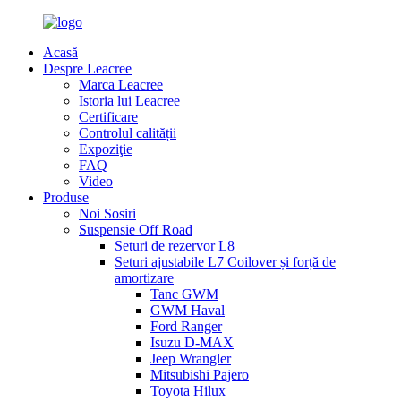
Acasă
Despre Leacree
Marca Leacree
Istoria lui Leacree
Certificare
Controlul calității
Expoziţie
FAQ
Video
Produse
Noi Sosiri
Suspensie Off Road
Seturi de rezervor L8
Seturi ajustabile L7 Coilover și forță de
amortizare
Tanc GWM
GWM Haval
Ford Ranger
Isuzu D-MAX
Jeep Wrangler
Mitsubishi Pajero
Toyota Hilux