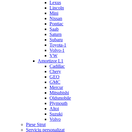
Lexus
Lincoln
Mini
Nissan
Pontiac
Saab
Saturn
Subaru
Toyota-1
Volvo-1
VW
Amortizor L1
Cadillac
Chery
GEO
GMC
Mercur
Mitsubishi
Oldsmobile
Plymouth
Altoi
Suzuki
Volvo
Piese Strut
Serviciu personalizat