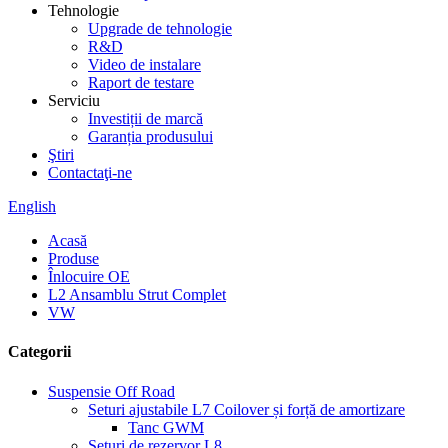
Tehnologie
Upgrade de tehnologie
R&D
Video de instalare
Raport de testare
Serviciu
Investiții de marcă
Garanția produsului
Ştiri
Contactaţi-ne
English
Acasă
Produse
Înlocuire OE
L2 Ansamblu Strut Complet
VW
Categorii
Suspensie Off Road
Seturi ajustabile L7 Coilover și forță de amortizare
Tanc GWM
Seturi de rezervor L8