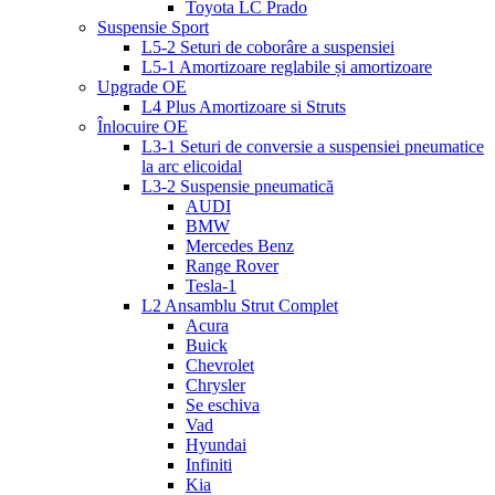
Toyota LC Prado
Suspensie Sport
L5-2 Seturi de coborâre a suspensiei
L5-1 Amortizoare reglabile și amortizoare
Upgrade OE
L4 Plus Amortizoare si Struts
Înlocuire OE
L3-1 Seturi de conversie a suspensiei pneumatice
la arc elicoidal
L3-2 Suspensie pneumatică
AUDI
BMW
Mercedes Benz
Range Rover
Tesla-1
L2 Ansamblu Strut Complet
Acura
Buick
Chevrolet
Chrysler
Se eschiva
Vad
Hyundai
Infiniti
Kia