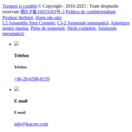
Termeni și condiții
© Copyright - 2010-2025 : Toate drepturile
rezervate.
蜀ICP备16033183号-3
Politica de confidențialitate
Produse fierbinți
,
Harta site-ului
L2 Ansamblu Strut Complet
,
L3-2 Suspensie pneumatică
,
Amortizor
pentru masina
,
Piese de suspensie
,
Struts complete
,
Suspensie
pneumatică
,
Telefon
Telefon
+86-28-6598-8159
E-mail
E-mail
info@leacree.com